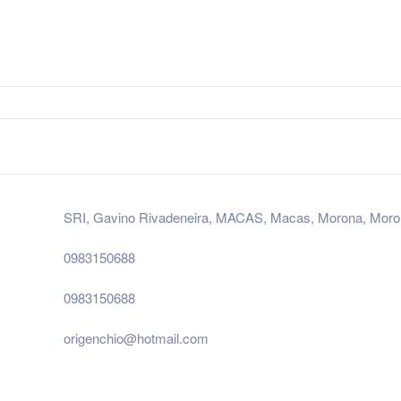
SRI, Gavino Rivadeneira, MACAS, Macas, Morona, Moron
0983150688
0983150688
origenchio@hotmail.com