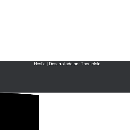
Hestia | Desarrollado por
ThemeIsle