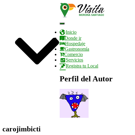
CANTONES
REPORTAJES
EVENTOS
Cambiar
modo
Inicio
de
Donde ir
navegación
Hospedaje
Gastronomía
Comercio
Servicios
Registra tu Local
Perfil del Autor
QUIENES SOMOS
carojimbicti