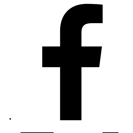
Hestia | Desarrollado por
ThemeIsle