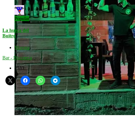
Popular
La hueca del
Buitre
Morona
Bar - Discoteca
2533
Políticas de Privacidad
Términos y Condiciones
Políticas de Cookies
GUIA ACADEMICA
Arutam On Line