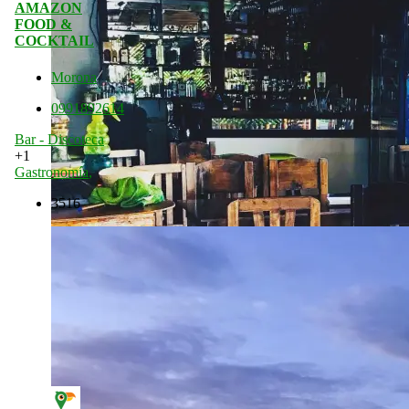
AMAZON
FOOD &
COCKTAIL
Morona
0991892614
Bar - Discoteca
+1
Gastronomía
,
3516