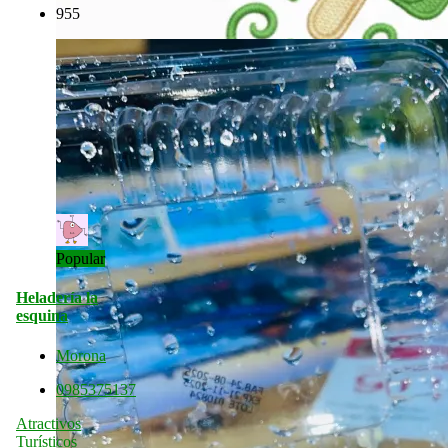
955
Popular
Heladería la
esquina
Morona
0985375137
Atractivos
Turísticos