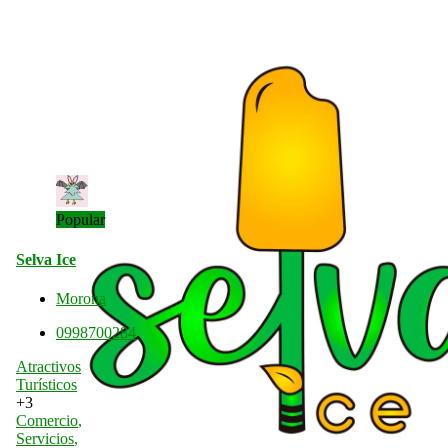
Popular
Selva Ice
Morona
0998700284
Atractivos
Turísticos
+3
Comercio
,
Servicios
,