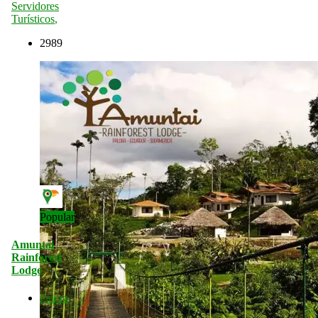
Servidores
Turísticos
,
2989
Popular
Amuntai
Rainforest
Lodge
Palora