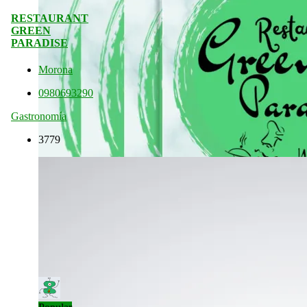
RESTAURANT
GREEN
PARADISE
Morona
0980693290
Gastronomía
3779