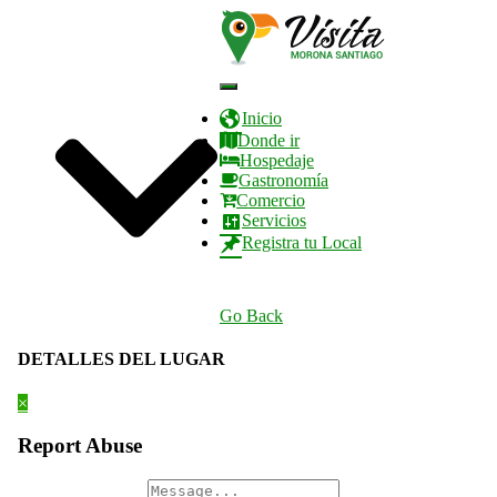
CANTONES
REPORTAJES
EVENTOS
Cambiar
modo
Inicio
de
Donde ir
navegación
Hospedaje
Gastronomía
Comercio
Servicios
Registra tu Local
QUIENES SOMOS
Go Back
DETALLES DEL LUGAR
×
Report Abuse