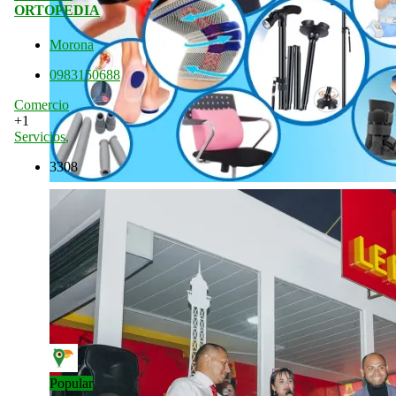
ORTOPEDIA
Morona
0983150688
Comercio
+1
Servicios
,
3308
Popular