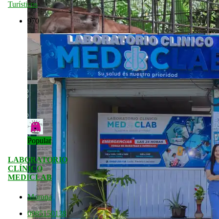
Turísticos
970
Popular
LABORATORIO
CLÍNICO
MEDICLAB
Morona
0985150138