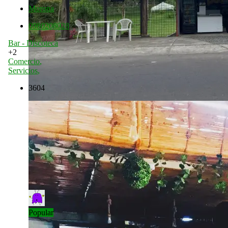
Morona
0980208028
Bar - Discoteca
+2
Comercio
,
Servicios
,
3604
Popular