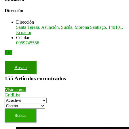
Dirección
Dirección
Santa Teresa, Asunción, Sucúa, Morona Santiago, 140101,
Ecuador
Celular
0959745556
Buscar
155
Artículos encontrados
Visto como
Grid
List
Buscar