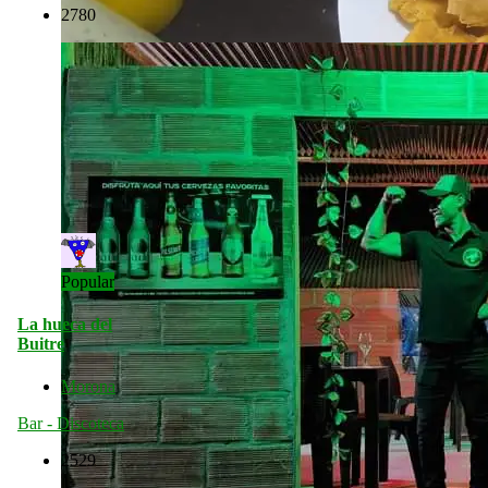
2780
Popular
La hueca del
Buitre
Morona
Bar - Discoteca
2529