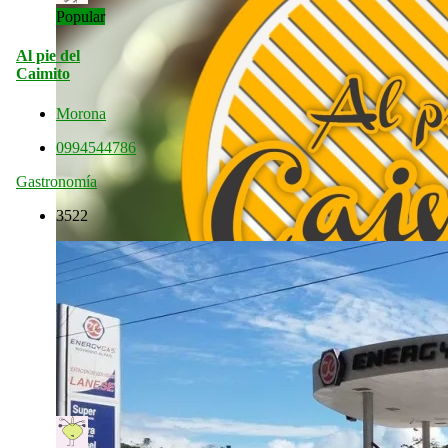
Popular
Al pie del
Caimito
Morona
0994544786
Gastronomía
3522