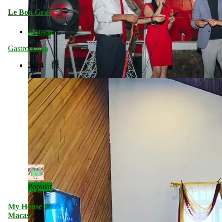
Le Bon Gras
Morona
Gastronomía
2924
Popular
My House in
Macas