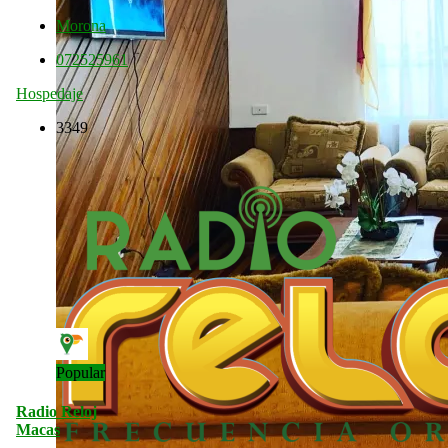
Morona
072525961
Hospedaje
3349
Popular
Radio Reloj
Macas