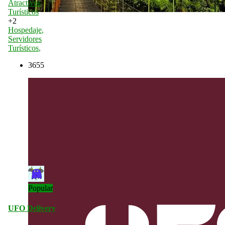
Atractivos
Turísticos
+2
Hospedaje
,
Servidores
Turísticos
,
3655
Popular
UFO Delivery