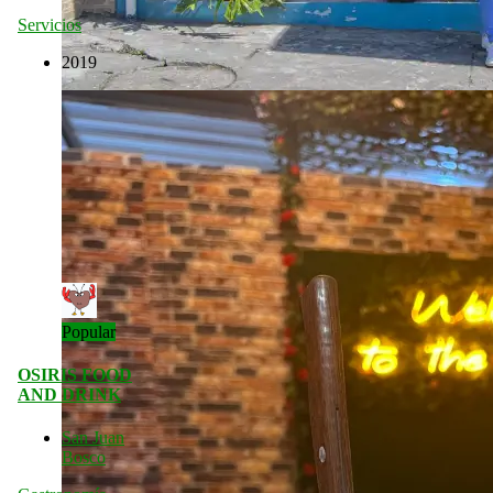
Servicios
2019
Popular
OSIRIS FOOD
AND DRINK
San Juan
Bosco