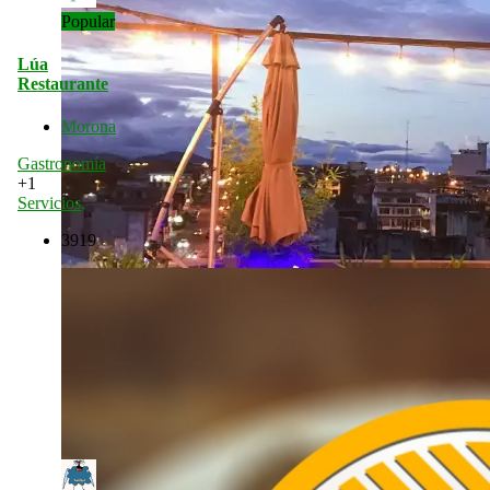
Popular
Lúa
Restaurante
Morona
Gastronomía
+1
Servicios
,
3919