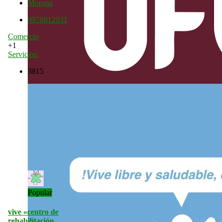
Morona
0978812931
Comercio
+1
Servicios
,
3815
Popular
vive «centro de
rehabilitación