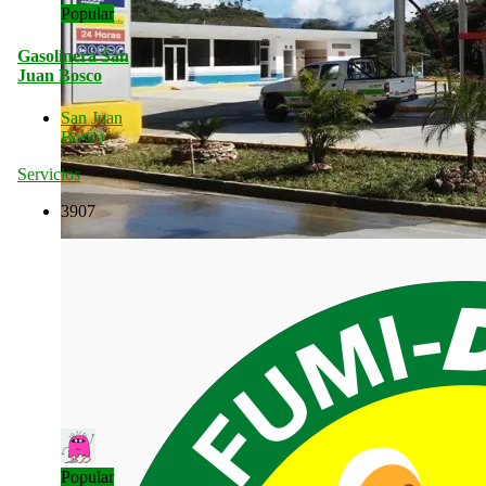
Popular
Gasolinera San
Juan Bosco
San Juan
Bosco
Servicios
3907
Popular