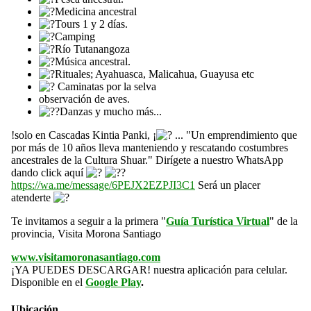
Medicina ancestral
Tours 1 y 2 días.
Camping
Río Tutanangoza
Música ancestral.
Rituales; Ayahuasca, Malicahua, Guayusa etc
Caminatas por la selva
observación de aves.
Danzas y mucho más...
!solo en Cascadas Kintia Panki, ¡
... "Un emprendimiento que
por más de 10 años lleva manteniendo y rescatando costumbres
ancestrales de la Cultura Shuar." Dirígete a nuestro WhatsApp
dando click aquí
https://wa.me/message/6PEJX2EZPJI3C1
Será un placer
atenderte
Te invitamos a seguir a la primera "
Guía Turística Virtual
" de la
provincia, Visita Morona Santiago
www.visitamoronasantiago.com
¡YA PUEDES DESCARGAR! nuestra aplicación para celular.
Disponible en el
Google Play
.
Ubicación