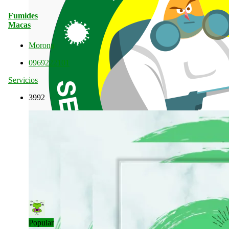
Fumides
Macas
Morona
0969222101
Servicios
3992
Popular