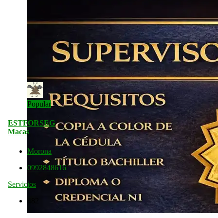
Popular
ESTFORSEG
Macas
Morona
0992848616
Servicios
482