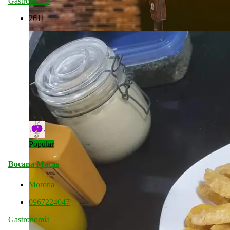
Gastronomía
2611
Popular
Bocana Macas
Morona
0967224047
Gastronomía