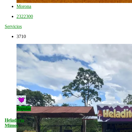
Morona
2322300
Servicios
3710
Popular
Heladería
Mimos