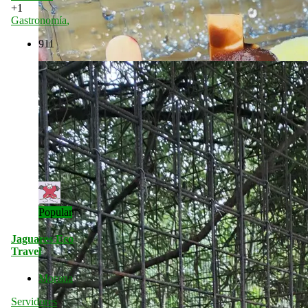
+1
Gastronomía
,
911
Popular
Jaguares Eco
Travel
Morona
Servidores