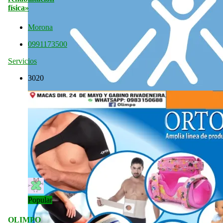
física»
Morona
0991173500
Servicios
3020
Popular
OLIMPO