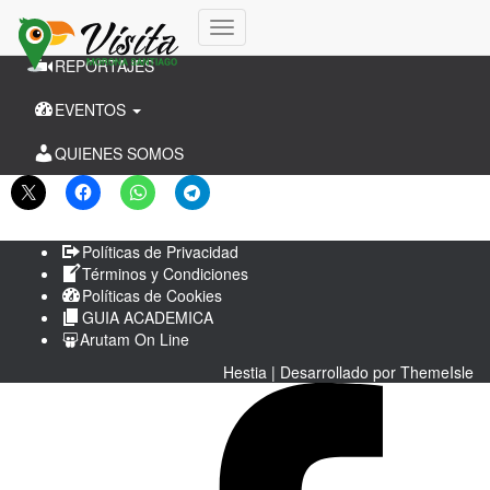
CANTONES
Cambiar
REPORTAJES
modo
de
EVENTOS
navegación
QUIENES SOMOS
Políticas de Privacidad
Términos y Condiciones
Políticas de Cookies
GUIA ACADEMICA
Arutam On Line
Hestia | Desarrollado por
ThemeIsle