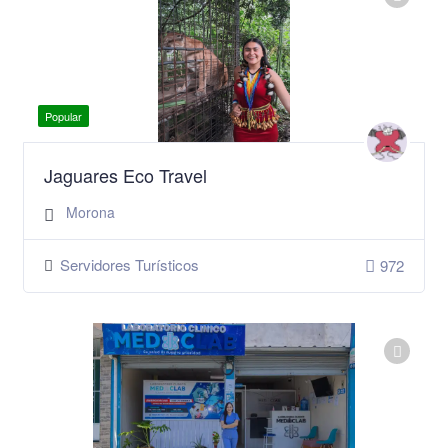
Popular
Jaguares Eco Travel
Morona
Servidores Turísticos
972