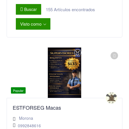
155
Artículos encontrados
Buscar
Visto como
Popular
ESTFORSEG Macas
Morona
0992848616